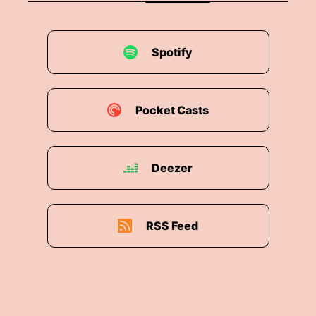
erstmal.
00:01:57: Du hast gesagt, du hast dich als jetzt
ein bisschen vorbereitet und hast dann auch
Spotify
Podcast gehört.
00:02:03: Interessiert, wo bist du geboren?
Pocket Casts
00:02:06: Da haben wir es immer schwierig zu
sagen, wann bist Du geboren.
Deezer
00:02:09: Für mich ist das interessant weil ich
eine Einordnung in der Zeitgeschichte
sozusagen mache, wobei es da mehr um die
RSS Feed
Ostsozialisierung oder Westsozialisierung ging.
00:02:19: Vom Dialekt würde ich sagen nicht
westsitzsozialisiert.
00:02:22: Nein