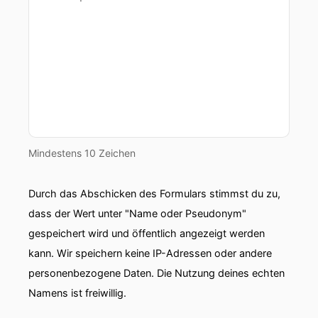
Überstunde in Mitweider, in der Torfgruppe Vier
sehen.
00:01:08: Schaut einfach mal auf der Webseite
vorbei.
00:01:10: und nun viel Spaß mit dem Gespräch!
00:01:18: Ich freue mich total – ich habe es dir
eben schon einmal gesagt – ich kenne dich
Mindestens 10 Zeichen
schon weit oder ich erkenne dich, werkt man ja
so?
Durch das Abschicken des Formulars stimmst du zu,
dass der Wert unter "Name oder Pseudonym"
00:01:24: Wir haben uns noch nie so richtig
persönlich lange unterhalten.
gespeichert wird und öffentlich angezeigt werden
kann. Wir speichern keine IP-Adressen oder andere
00:01:28: Das erste Mal würde ich jetzt sagen
personenbezogene Daten. Die Nutzung deines echten
beim Next-Level-Media.
Namens ist freiwillig.
00:01:33: Ja aber ist vielleicht meine Minute...