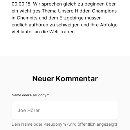
00:00:15: Wir sprechen gleich zu beginnen über
ein wichtiges Thema Unsere Hidden Champions
in Chemnits und dem Erzgebirge müssen
endlich aufhören zu schweigen und ihre Abfolge
viel lauter an die Welt tragen.
00:00:25: Ronny nimmt uns mit auf seine wilde
berufliche Reise, von seiner ersten Baufirma in
der er sogar JVA-Freigänger beschäftigte bis
hin zur Gründung seines modernen Netzwerks.
Neuer Kommentar
00:00:36: Ich Bin Mittelstand.
00:00:37: Heute agiert er dort quasi als Paar
Name oder Pseudonym
Therapeut für Unternehmer.
00:00:42: Statt auf klassischen, nervigen
Vertrieb setzt er auf tiefgründige
Bedarfsanalysen und gezieltes Matching.
Dein Name oder Pseudonym (wird öffentlich angezeigt)